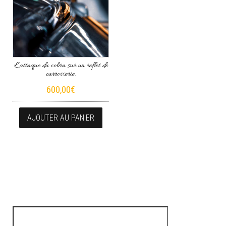
L’attaque du cobra sur un reflet de
carrosserie.
600,00
€
AJOUTER AU PANIER
Rechercher :