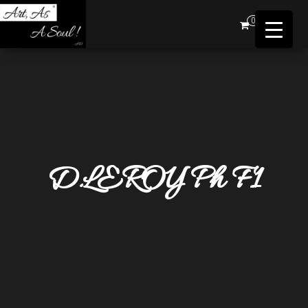
Art,
0
As A
Soul !
…AD
D.LEROY Ph F1