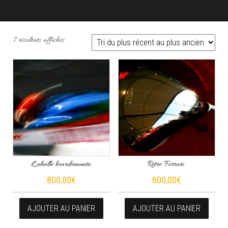
Trié du plus récent au plus ancien
7 résultats affichés
L’abeille bourdonnante.
Rétro Ferrari.
800,00
€
600,00
€
AJOUTER AU PANIER
AJOUTER AU PANIER