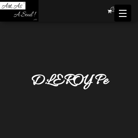
Art,
0
As A
Soul !
…AD
D.LEROY Pe