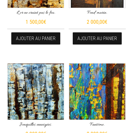
L’or ne craint pas le feu.
Fond marin.
1 500,00
€
2 000,00
€
AJOUTER AU PANIER
AJOUTER AU PANIER
Jonquilles enneigées.
Fantôme.